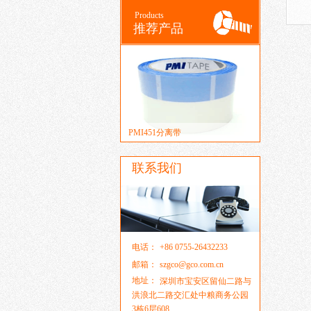
Products
推荐产品
PMI451分离带
联系我们
丝马特 Smartmesh丝网
电话：
+86 0755-26432233
邮箱：
szgco@gco.com.cn
地址：
深圳市宝安区留仙二路与
洪浪北二路交汇处中粮商务公园
3栋6层608