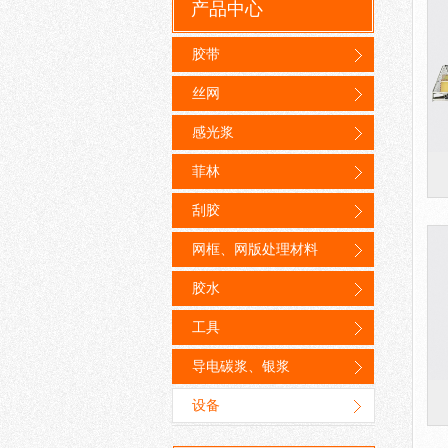
产品中心
胶带
丝网
感光浆
菲林
刮胶
网框、网版处理材料
胶水
工具
导电碳浆、银浆
设备