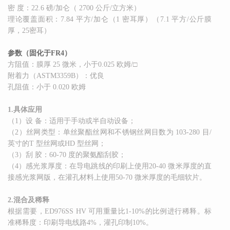
密 度：22.6 磅/加仑（ 2700 公斤/立方米）
理论覆盖面积：7.84 平方/加仑（1 密耳厚）（7.1 平方/公斤膜
厚，25密耳）
参数（固化于FR4）
方阻值：膜厚 25 微米，小于0.025 欧姆/□
附着力（ASTM3359B）：优良
孔阻值：小于 0.020 欧姆
1.具体应用
（1）设 备：适用于手动或半自动设备；
（2）丝网类型：单丝聚酯丝网和不锈钢丝网目数为 103-280 目/
英寸的T 型丝网或HD 型丝网；
（3）刮 胶：60-70 度的聚氨酯刮胶；
（4）感光浆厚度：在导电跳线的印刷上使用20-40 微米厚度的直
接感光浆网版，在灌孔材料上使用50-70 微米厚度的毛细软片。
2.混合及稀释
根据需要，ED976SS HV 可用重量比1-10%的比例进行稀释。标
准稀释度：印刷导电线路4%，灌孔印制10%。