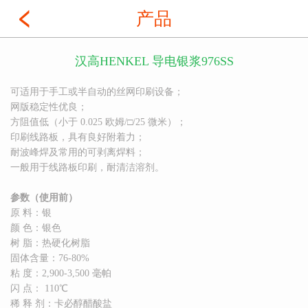
产品
汉高HENKEL 导电银浆976SS
可适用于手工或半自动的丝网印刷设备；
网版稳定性优良；
方阻值低（小于 0.025 欧姆/□/25 微米）；
印刷线路板，具有良好附着力；
耐波峰焊及常用的可剥离焊料；
一般用于线路板印刷，耐清洁溶剂。
参数（使用前）
原 料：银
颜 色：银色
树 脂：热硬化树脂
固体含量：76-80%
粘 度：2,900-3,500 毫帕
闪 点： 110℃
稀 释 剂：卡必醇醋酸盐