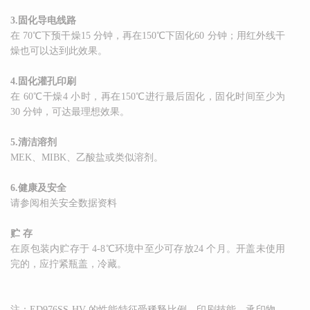
3.固化导电线路
在 70℃下预干燥15 分钟，再在150℃下固化60 分钟；用红外线干
燥也可以达到此效果。
4.固化灌孔印刷
在 60℃干燥4 小时，再在150℃进行最后固化，固化时间至少为
30 分钟，可达最理想效果。
5.清洁溶剂
MEK、MIBK、乙酸盐或类似溶剂。
6.健康及安全
请参阅相关安全数据资料
贮 存
在原包装内贮存于 4-8℃环境中至少可存放24 个月。开盖未使用
完的，应拧紧瓶盖，冷藏。
注：ED976SS HV 的性能特征受稀释比例、印刷技能、承印物、